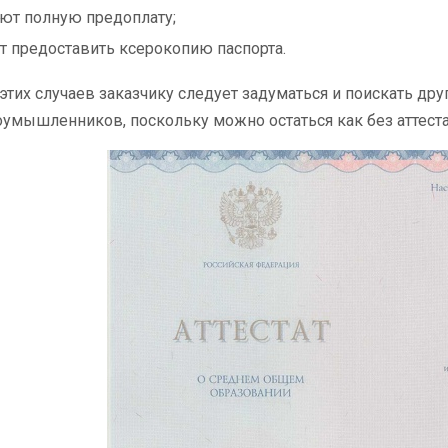
ют полную предоплату;
т предоставить ксерокопию паспорта.
этих случаев заказчику следует задуматься и поискать друг
оумышленников, поскольку можно остаться как без аттестата