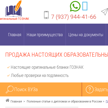
7 (937) 944-41-66
ригинальный ГОЗНАК
Главная
Наши преимущества
Цены на документы
ПРОДАЖА НАСТОЯЩИХ ОБРАЗОВАТЕЛЬНЫХ
Настоящие оригинальные бланки ГОЗНАК
Любые проверки на подлинность
Поиск ВУЗа
Задать
Главная
Полезные статьи о дипломах и образовании в России
Г